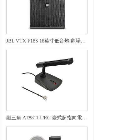
JBL VTX F18S 18英寸低音炮 劇場音箱 流動演出音箱
鐵三角 AT881TL/RC 臺式超指向電容話筒(帶LED燈及遙控功能)