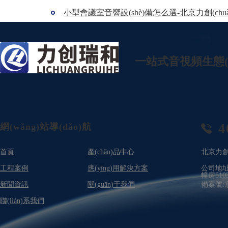
小型會議室音響設(shè)備怎么選-北京力創(chuà
一站式音視頻生態(tài
4
網(wǎng)站導(dǎo)航
首頁
產(chǎn)品中心
北京力創
工程案例
應(yīng)用解決方案
公司地址：
幢房510
新聞資訊
關(guān)于我們
備案號:
聯(lián)系我們