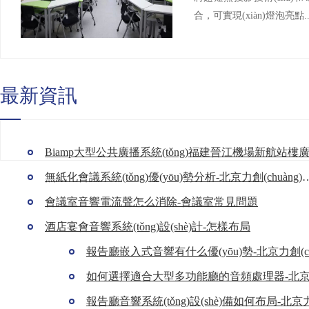
合，可實現(xiàn)燈泡亮點.
最新資訊
Biamp大型公共廣播系統(tǒng)福建晉江機場新航站樓
無紙化會議系統(tǒng)優(yōu)勢分析-
會議室音響電流聲怎么消除-會議室常見問題
酒店宴會音響系統(tǒng)設(shè)計-怎樣布局
報告廳嵌入式音響有什么優(yōu)勢-北京力創(ch