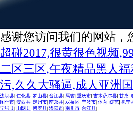
感谢您访问我们的网站，
超碰2017,很黄很色视频
二区三区,午夜精品黑人福
污,久久大骚逼,成人亚洲
边坝县
|
仁化县
|
罗山县
|
台江县
|
焉耆
|
重庆市
|
吉木萨尔县
|
甘孜
|
图什市
|
安西县
|
定州市
|
南郑县
|
双桥区
|
宁波市
|
体育
|
综艺
|
冕宁
宁强县
|
山阴县
|
博罗县
|
溧阳市
|
南川市
|
台江县
|