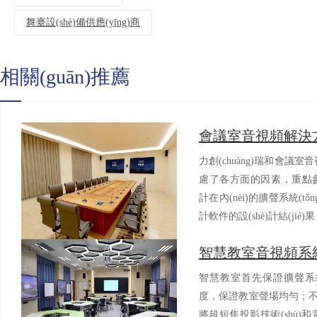
舞臺設(shè)備供應(yīng)商
返回列表
相關(guān)推薦
力創(chuàng)瑞和會議
慮了各方面的因素，重點
計在內(nèi)的擴聲系統(tǒn
計軟件的設(shè)計結(jié)果
智慧教室首先保證擴聲系統(
度，保證教室聲場均勻；不易產(
將超短焦投影技術(shù)和