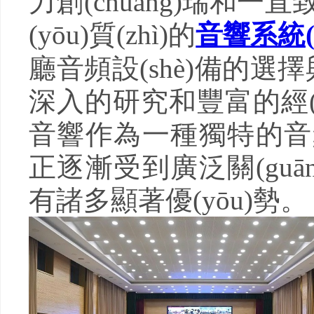
力創(chuàng)瑞和
(yōu)質(zhì)的
音響系統(
廳音頻設(shè)備的選擇與應
深入的研究和豐富的經(j
音響作為一種獨特的音頻設
正逐漸受到廣泛關(guān
有諸多顯著優(yōu)勢。